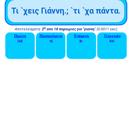
Τι `χεις Γιάννη.; `τι `χα πάντα.
η
Αποτελέσματα:
2
απο 18 παροιμιες για "γιαννη
" (0.0011 sec)
Πρώτη
Προηγούμενη
Επόμενη
Τελευταία